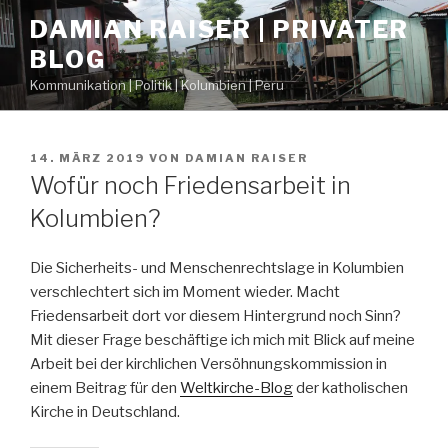
Zum
DAMIAN RAISER | PRIVATER
Inhalt
BLOG
springen
Kommunikation | Politik | Kolumbien | Peru
VERÖFFENTLICHT
14. MÄRZ 2019
VON
DAMIAN RAISER
AM
Wofür noch Friedensarbeit in
Kolumbien?
Die Sicherheits- und Menschenrechtslage in Kolumbien
verschlechtert sich im Moment wieder. Macht
Friedensarbeit dort vor diesem Hintergrund noch Sinn?
Mit dieser Frage beschäftige ich mich mit Blick auf meine
Arbeit bei der kirchlichen Versöhnungskommission in
einem Beitrag für den
Weltkirche-Blog
der katholischen
Kirche in Deutschland.