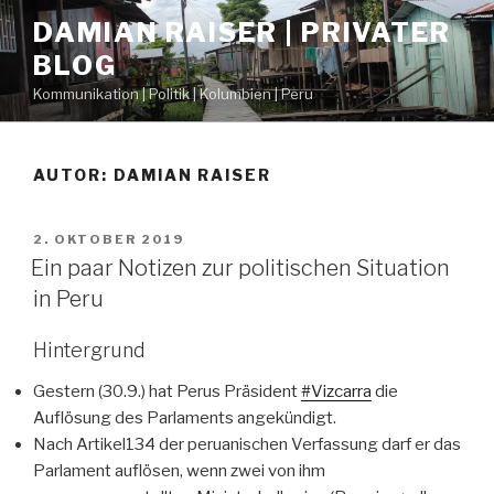
Zum
DAMIAN RAISER | PRIVATER
Inhalt
BLOG
springen
Kommunikation | Politik | Kolumbien | Peru
AUTOR:
DAMIAN RAISER
VERÖFFENTLICHT
2. OKTOBER 2019
AM
Ein paar Notizen zur politischen Situation
in Peru
Hintergrund
Gestern (30.9.) hat Perus Präsident
#Vizcarra
die
Auflösung des Parlaments angekündigt.
Nach Artikel134 der peruanischen Verfassung darf er das
Parlament auflösen, wenn zwei von ihm