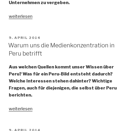
Unternehmen zu vergeben.
„Amazon
weiterlesen
unterliegt
Amazonas-
Anrainerstaaten
VERÖFFENTLICHT
9. APRIL 2014
AM
im
Warum uns die Medienkonzentration in
Streit
Peru betrifft
um
TLD
Aus welchen Quellen kommt unser Wissen über
„.amazon““
Peru? Was für ein Peru-Bild entsteht dadurch?
Welche Interessen stehen dahinter? Wichtige
Fragen, auch für diejenigen, die selbst über Peru
berichten.
„Warum
weiterlesen
uns
die
Medienkonzentration
VERÖFFENTLICHT
9. APRIL 2014