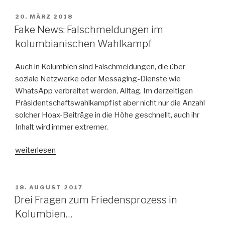
VERÖFFENTLICHT
20. MÄRZ 2018
AM
Fake News: Falschmeldungen im
kolumbianischen Wahlkampf
Auch in Kolumbien sind Falschmeldungen, die über
soziale Netzwerke oder Messaging-Dienste wie
WhatsApp verbreitet werden, Alltag. Im derzeitigen
Präsidentschaftswahlkampf ist aber nicht nur die Anzahl
solcher Hoax-Beiträge in die Höhe geschnellt, auch ihr
Inhalt wird immer extremer.
„Fake
weiterlesen
News:
Falschmeldungen
im
VERÖFFENTLICHT
18. AUGUST 2017
AM
kolumbianischen
Drei Fragen zum Friedensprozess in
Wahlkampf“
Kolumbien…