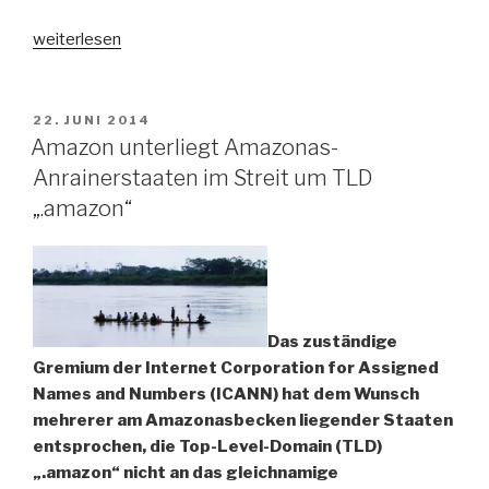
„„Peru
weiterlesen
im
21.
Jahrhundert“:
VERÖFFENTLICHT
22. JUNI 2014
AM
Tagung
Amazon unterliegt Amazonas-
am
Anrainerstaaten im Streit um TLD
24./25.
„.amazon“
Oktober
2014
in
Münster“
Das zuständige
Gremium der Internet Corporation for Assigned
Names and Numbers (ICANN) hat dem Wunsch
mehrerer am Amazonasbecken liegender Staaten
entsprochen, die Top-Level-Domain (TLD)
„.amazon“ nicht an das gleichnamige