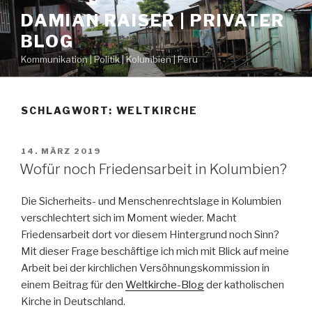
Zum
DAMIAN RAISER | PRIVATER
Inhalt
BLOG
springen
Kommunikation | Politik | Kolumbien | Peru
SCHLAGWORT: WELTKIRCHE
VERÖFFENTLICHT
14. MÄRZ 2019
AM
Wofür noch Friedensarbeit in Kolumbien?
Die Sicherheits- und Menschenrechtslage in Kolumbien
verschlechtert sich im Moment wieder. Macht
Friedensarbeit dort vor diesem Hintergrund noch Sinn?
Mit dieser Frage beschäftige ich mich mit Blick auf meine
Arbeit bei der kirchlichen Versöhnungskommission in
einem Beitrag für den
Weltkirche-Blog
der katholischen
Kirche in Deutschland.