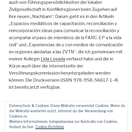
auch von Führungspersönlichkeiten der lokalen
Zivilgesellschaft in Konfliktregionen beim Zugehen auf
ihre neuen „Nachbarn“: Darum geht e
s in den Artikeln
„Espacios mediáticos de capacitación, reconciliación y
reincorporación: ideas para comunicar la reconciliación y
acompañar el paso de miembros de la FARC-EP a la vida
civil“ und „Experiencias de y con medios de comunicación
en regiones aledañas a las ZVTN“, die ich gemeinsam mit
meiner Kollegin
Lida Losada
verfasst habe und die in
Kürze auch über die Internetseite der
Versöhnungskommission heruntergeladen werden
können. Die Druckversion (ISBN 978-958-56617-1-4)
ist bereits jetzt verfügbar.
Datenschutz & Cookies: Diese Website verwendet Cookies. Wenn du
die Website weiterhin nutzt, stimmst du der Verwendung von
Cookies zu.
Weitere Informationen, beispielsweise zur Kontrolle von Cookies,
findest du hier:
Cookie-Richtlinie