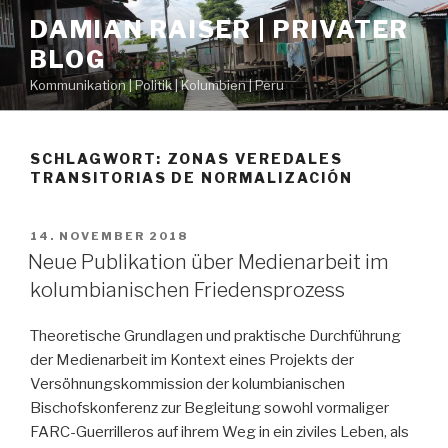
Zum
DAMIAN RAISER | PRIVATER
Inhalt
BLOG
springen
Kommunikation | Politik | Kolumbien | Peru
SCHLAGWORT: ZONAS VEREDALES
TRANSITORIAS DE NORMALIZACIÓN
VERÖFFENTLICHT
14. NOVEMBER 2018
AM
Neue Publikation über Medienarbeit im
kolumbianischen Friedensprozess
Theoretische Grundlagen und praktische Durchführung
der Medienarbeit im Kontext eines Projekts der
Versöhnungskommission der kolumbianischen
Bischofskonferenz zur Begleitung sowohl vormaliger
FARC-Guerrilleros auf ihrem Weg in ein ziviles Leben, als