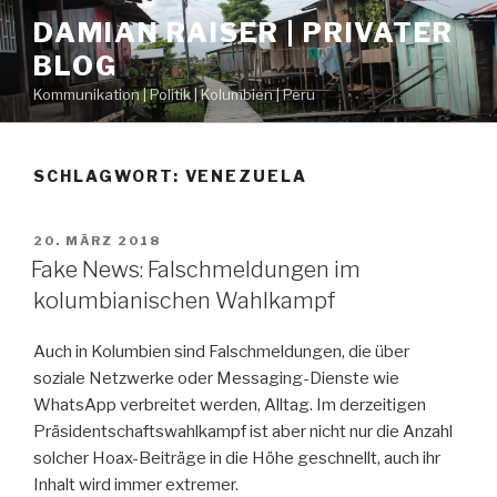
Zum
DAMIAN RAISER | PRIVATER
Inhalt
BLOG
springen
Kommunikation | Politik | Kolumbien | Peru
SCHLAGWORT: VENEZUELA
VERÖFFENTLICHT
20. MÄRZ 2018
AM
Fake News: Falschmeldungen im
kolumbianischen Wahlkampf
Auch in Kolumbien sind Falschmeldungen, die über
soziale Netzwerke oder Messaging-Dienste wie
WhatsApp verbreitet werden, Alltag. Im derzeitigen
Präsidentschaftswahlkampf ist aber nicht nur die Anzahl
solcher Hoax-Beiträge in die Höhe geschnellt, auch ihr
Inhalt wird immer extremer.