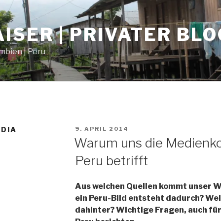
ISER | PRIVATER BLO
umbien | Peru
VERÖFFENTLICHT
DIA
9. APRIL 2014
AM
Warum uns die Medienko
Peru betrifft
Aus welchen Quellen kommt unser W
ein Peru-Bild entsteht dadurch? We
dahinter? Wichtige Fragen, auch für 