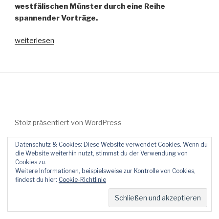
westfälischen Münster durch eine Reihe
spannender Vorträge.
„„Peru
weiterlesen
im
21.
Jahrhundert“:
Tagung
am
24./25.
Oktober
Stolz präsentiert von WordPress
2014
Datenschutz & Cookies: Diese Website verwendet Cookies. Wenn du
in
die Website weiterhin nutzt, stimmst du der Verwendung von
Münster“
Cookies zu.
Weitere Informationen, beispielsweise zur Kontrolle von Cookies,
findest du hier:
Cookie-Richtlinie