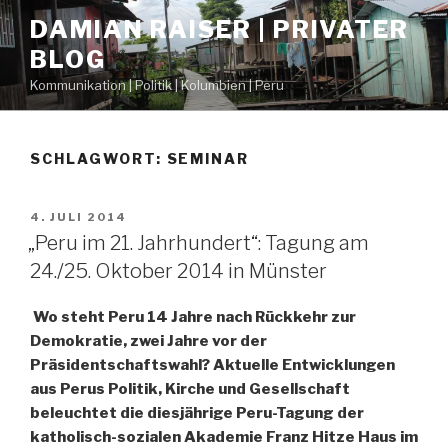
Zum
DAMIAN RAISER | PRIVATER
Inhalt
BLOG
springen
Kommunikation | Politik | Kolumbien | Peru
SCHLAGWORT: SEMINAR
VERÖFFENTLICHT
4. JULI 2014
AM
„Peru im 21. Jahrhundert“: Tagung am
24./25. Oktober 2014 in Münster
Wo steht Peru 14 Jahre nach Rückkehr zur
Demokratie, zwei Jahre vor der
Präsidentschaftswahl? Aktuelle Entwicklungen
aus Perus Politik, Kirche und Gesellschaft
beleuchtet die diesjährige Peru-Tagung der
katholisch-sozialen Akademie Franz Hitze Haus im